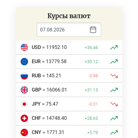
Курсы валют
USD
= 11952.10
+36.46
EUR
= 13779.58
+30.12
RUB
= 145.21
-0.98
GBP
= 16066.01
+31.13
JPY
= 75.47
-0.01
CHF
= 14748.40
+28.65
CNY
= 1771.31
+5.79