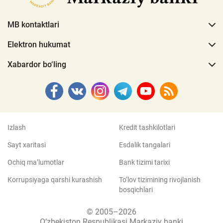
MB kontaktlari
Elektron hukumat
Xabardor bo‘ling
Izlash
Kredit tashkilotlari
Sayt xaritasi
Esdalik tangalari
Ochiq ma’lumotlar
Bank tizimi tarixi
Korrupsiyaga qarshi kurashish
To‘lov tizimining rivojlanish
bosqichlari
© 2005–2026
O‘zbekiston Respublikasi Markaziy banki