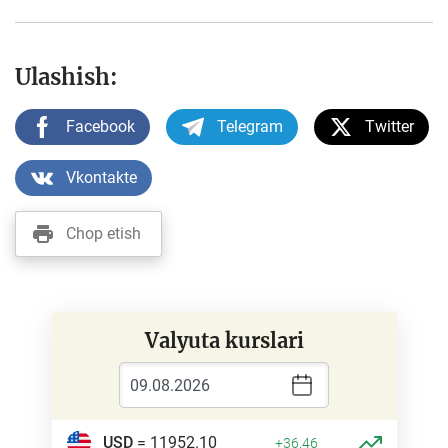
Ulashish:
Facebook
Telegram
Twitter
Vkontakte
Chop etish
Valyuta kurslari
USD
= 11952.10
+36.46