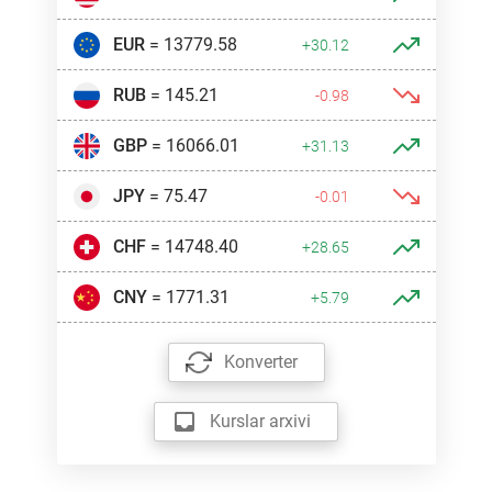
EUR
= 13779.58
+30.12
RUB
= 145.21
-0.98
GBP
= 16066.01
+31.13
JPY
= 75.47
-0.01
CHF
= 14748.40
+28.65
CNY
= 1771.31
+5.79
Konverter
Kurslar arxivi