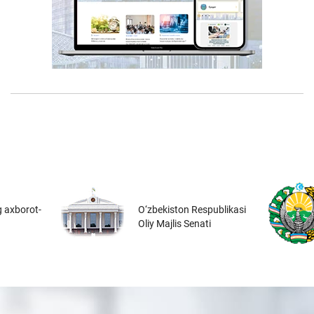
 axborot-
O‘zbekiston Respublikasi
Oliy Majlis Senati