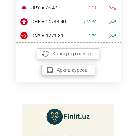
JPY
= 75.47
-0.01
CHF
= 14748.40
+28.65
CNY
= 1771.31
+5.79
Конвертер валют
Архив курсов