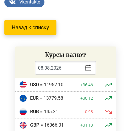
Vkontakte
Назад к списку
Курсы валют
USD
= 11952.10
+36.46
EUR
= 13779.58
+30.12
RUB
= 145.21
-0.98
GBP
= 16066.01
+31.13