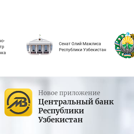
о-
Сенат Олий Мажлиса
тр
Республики Узбекистан
нка
Новое приложение
Центральный банк
Республики
Узбекистан