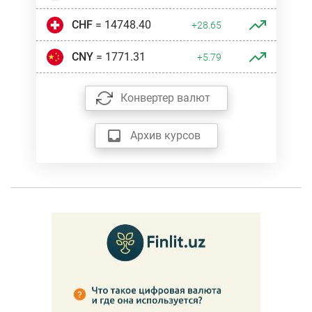
CHF
= 14748.40
+28.65
CNY
= 1771.31
+5.79
Конвертер валют
Архив курсов