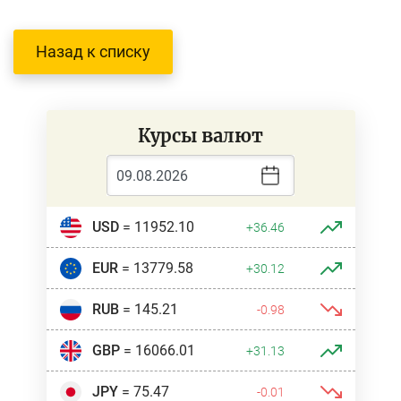
Назад к списку
Курсы валют
USD
= 11952.10
+36.46
EUR
= 13779.58
+30.12
RUB
= 145.21
-0.98
GBP
= 16066.01
+31.13
JPY
= 75.47
-0.01