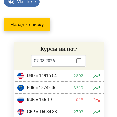
Vkontakte
Назад к списку
Курсы валют
USD
= 11915.64
+28.92
EUR
= 13749.46
+32.19
RUB
= 146.19
-0.18
GBP
= 16034.88
+27.03