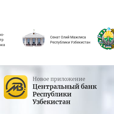
о-
Сенат Олий Мажлиса
тр
Республики Узбекистан
нка
Новое приложение
Центральный банк
Республики
Узбекистан