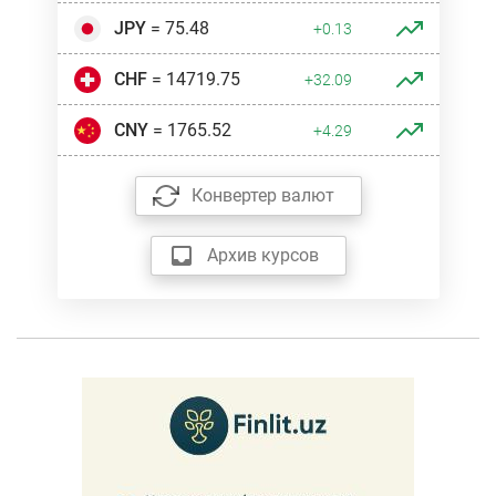
JPY
= 75.48
+0.13
CHF
= 14719.75
+32.09
CNY
= 1765.52
+4.29
Конвертер валют
Архив курсов