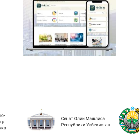
о-
Сенат Олий Мажлиса
тр
Республики Узбекистан
нка