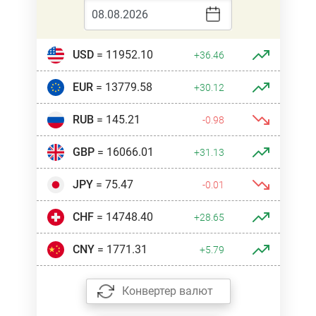
USD
= 11952.10
+36.46
EUR
= 13779.58
+30.12
RUB
= 145.21
-0.98
GBP
= 16066.01
+31.13
JPY
= 75.47
-0.01
CHF
= 14748.40
+28.65
CNY
= 1771.31
+5.79
Конвертер валют