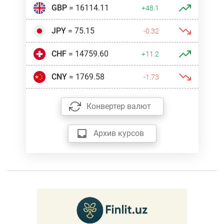
GBP
= 16114.11
+48.1
JPY
= 75.15
-0.32
CHF
= 14759.60
+11.2
CNY
= 1769.58
-1.73
Конвертер валют
Архив курсов