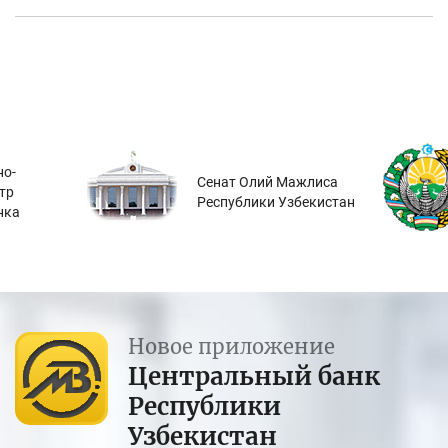
о-
Сенат Олий Мажлиса
тр
Республики Узбекистан
нка
Новое приложение
Центральный банк
Республики
Узбекистан