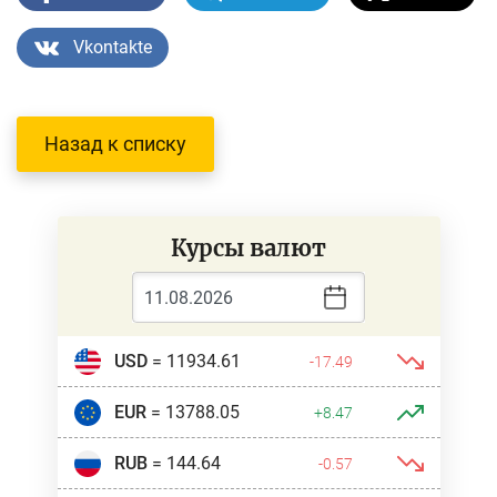
Vkontakte
Назад к списку
Курсы валют
USD
= 11934.61
-17.49
EUR
= 13788.05
+8.47
RUB
= 144.64
-0.57