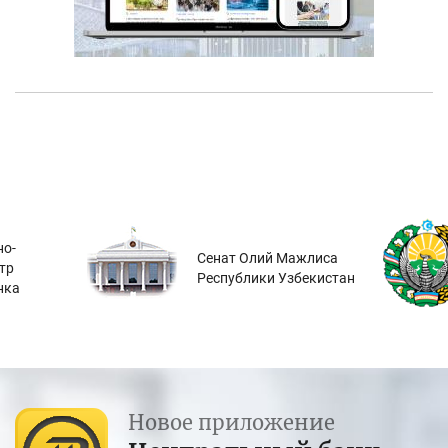
о-
Сенат Олий Мажлиса
тр
Республики Узбекистан
нка
Новое приложение