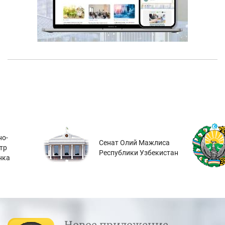
о-
Сенат Олий Мажлиса
тр
Республики Узбекистан
нка