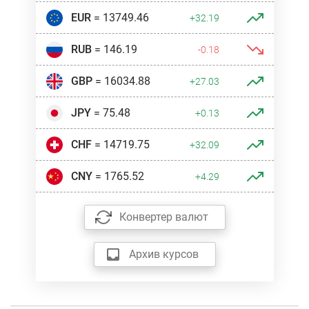
EUR
= 13749.46
+32.19
RUB
= 146.19
-0.18
GBP
= 16034.88
+27.03
JPY
= 75.48
+0.13
CHF
= 14719.75
+32.09
CNY
= 1765.52
+4.29
Конвертер валют
Архив курсов