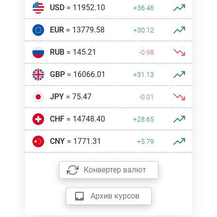
USD
= 11952.10
+36.46
EUR
= 13779.58
+30.12
RUB
= 145.21
-0.98
GBP
= 16066.01
+31.13
JPY
= 75.47
-0.01
CHF
= 14748.40
+28.65
CNY
= 1771.31
+5.79
Конвертер валют
Архив курсов