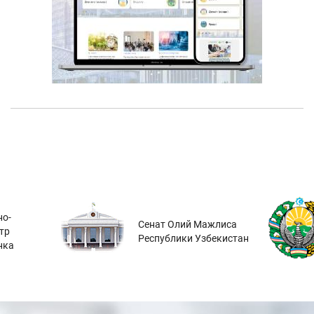
о-
Сенат Олий Мажлиса
тр
Республики Узбекистан
нка