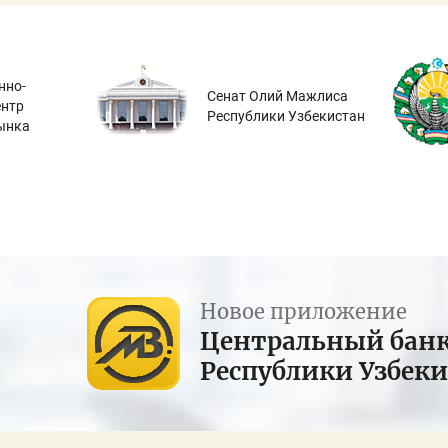
нно-
Сенат Олий Мажлиса
ентр
Республики Узбекистан
ынка
Новое приложение
Центральный бан
Республики Узбек