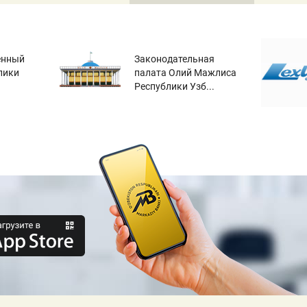
енный
Законодательная
лики
палата Олий Мажлиса
Республики Узб...