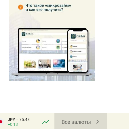
JPY
= 75.48
Все валюты
+0.13