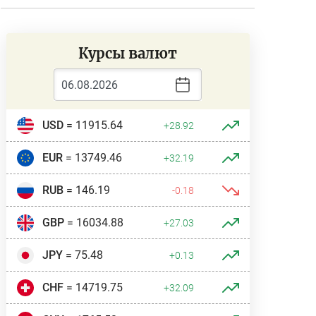
Курсы валют
USD
= 11915.64
+28.92
EUR
= 13749.46
+32.19
RUB
= 146.19
-0.18
GBP
= 16034.88
+27.03
JPY
= 75.48
+0.13
CHF
= 14719.75
+32.09