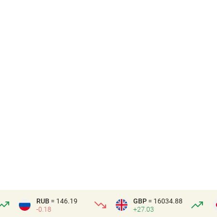
RUB
= 146.19
GBP
= 16034.88
-0.18
+27.03