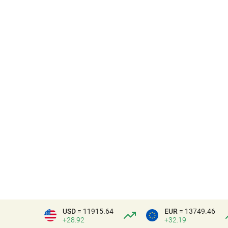
USD
= 11915.64
EUR
= 13749.46
+28.92
+32.19