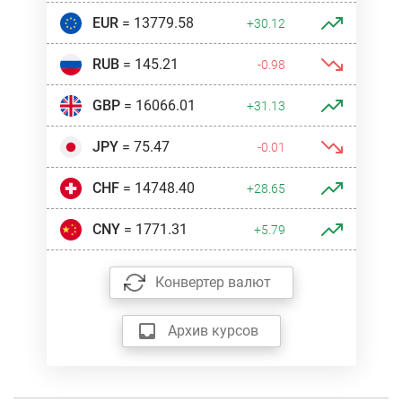
EUR
= 13779.58
+30.12
RUB
= 145.21
-0.98
GBP
= 16066.01
+31.13
JPY
= 75.47
-0.01
CHF
= 14748.40
+28.65
CNY
= 1771.31
+5.79
Конвертер валют
Архив курсов