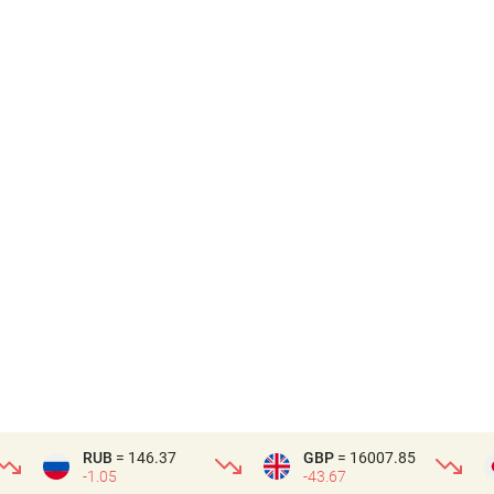
RUB
= 146.37
GBP
= 16007.85
-1.05
-43.67