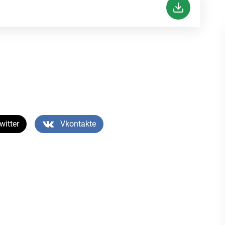
witter
Vkontakte