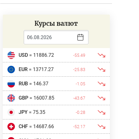
Курсы валют
USD
= 11886.72
-55.49
EUR
= 13717.27
-25.83
RUB
= 146.37
-1.05
GBP
= 16007.85
-43.67
JPY
= 75.35
-0.28
CHF
= 14687.66
-52.17