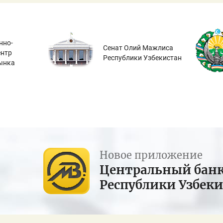
нно-
Сенат Олий Мажлиса
ентр
Республики Узбекистан
ынка
Новое приложение
Центральный бан
Республики Узбек