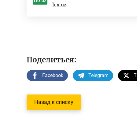
LEX.UZ
lex.uz
-
Поделиться:
Facebook
Telegram
T
Назад к списку