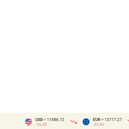
USD
= 11886.72
EUR
= 13717.27
-55.49
-25.83