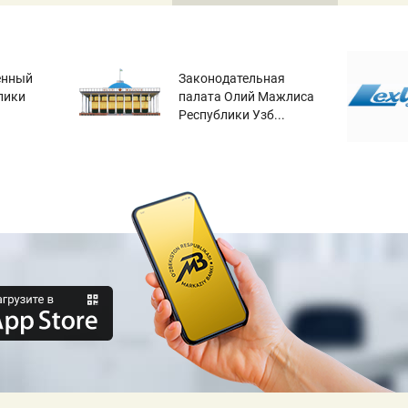
енный
Законодательная
лики
палата Олий Мажлиса
Республики Узб...