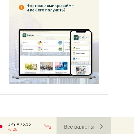
JPY
= 75.35
Все валюты
-0.28