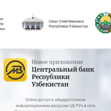
о-
Сенат Олий Мажлиса
тр
Республики Узбекистан
нка
Новое приложение
Центральный банк
Республики
Узбекистан
Online доступ к общедоступным
информационным ресурсам ЦБ РУз в сети