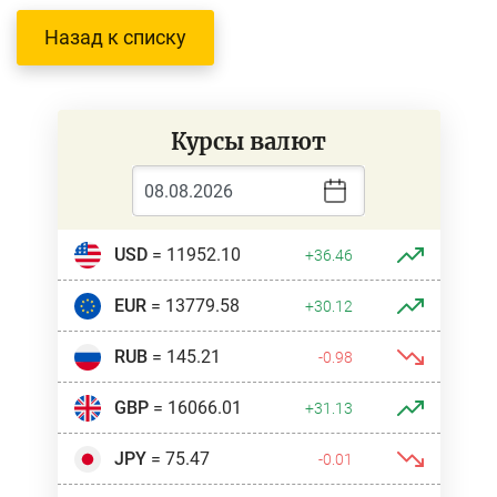
Назад к списку
Курсы валют
USD
= 11952.10
+36.46
EUR
= 13779.58
+30.12
RUB
= 145.21
-0.98
GBP
= 16066.01
+31.13
JPY
= 75.47
-0.01