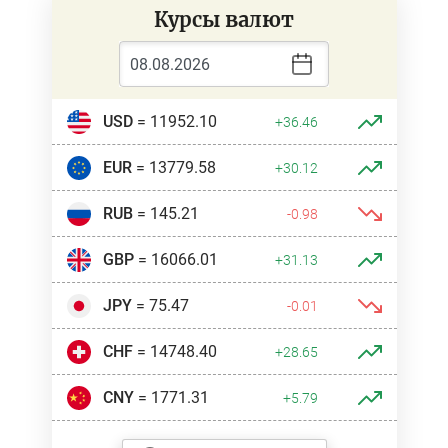
Курсы валют
USD
= 11952.10
+36.46
EUR
= 13779.58
+30.12
RUB
= 145.21
-0.98
GBP
= 16066.01
+31.13
JPY
= 75.47
-0.01
CHF
= 14748.40
+28.65
CNY
= 1771.31
+5.79