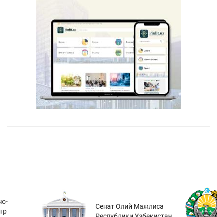
о-
Сенат Олий Мажлиса
тр
Республики Узбекистан