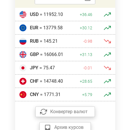
USD
= 11952.10
+36.46
EUR
= 13779.58
+30.12
RUB
= 145.21
-0.98
GBP
= 16066.01
+31.13
JPY
= 75.47
-0.01
CHF
= 14748.40
+28.65
CNY
= 1771.31
+5.79
Конвертер валют
Архив курсов