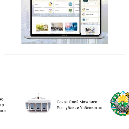
о-
Сенат Олий Мажлиса
тр
Республики Узбекистан
нка