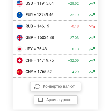
USD
= 11915.64
+28.92
EUR
= 13749.46
+32.19
RUB
= 146.19
-0.18
GBP
= 16034.88
+27.03
JPY
= 75.48
+0.13
CHF
= 14719.75
+32.09
CNY
= 1765.52
+4.29
Конвертер валют
Архив курсов