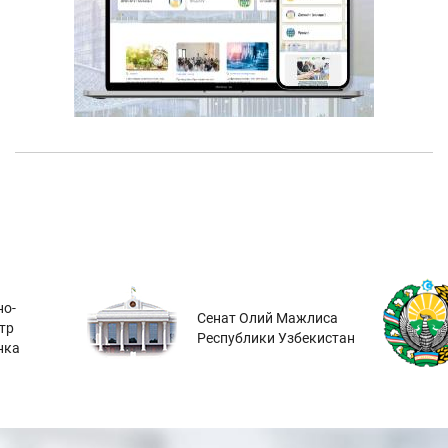
о-
Сенат Олий Мажлиса
тр
Республики Узбекистан
нка