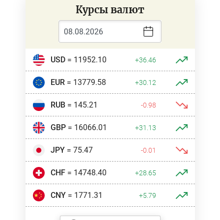
Курсы валют
USD
= 11952.10
+36.46
EUR
= 13779.58
+30.12
RUB
= 145.21
-0.98
GBP
= 16066.01
+31.13
JPY
= 75.47
-0.01
CHF
= 14748.40
+28.65
CNY
= 1771.31
+5.79