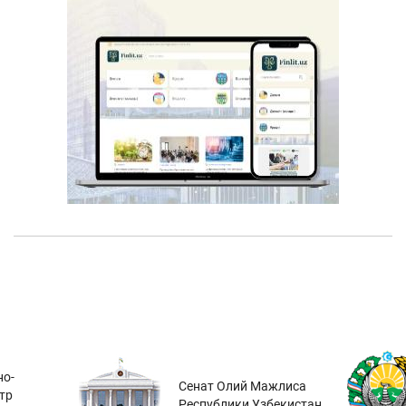
о-
Сенат Олий Мажлиса
тр
Республики Узбекистан