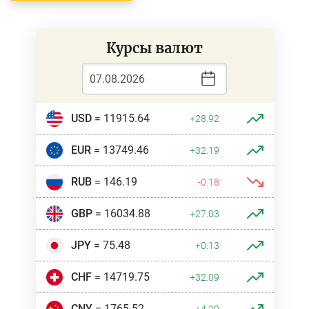
Курсы валют
USD
= 11915.64
+28.92
EUR
= 13749.46
+32.19
RUB
= 146.19
-0.18
GBP
= 16034.88
+27.03
JPY
= 75.48
+0.13
CHF
= 14719.75
+32.09
CNY
= 1765.52
+4.29