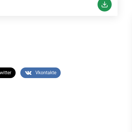
witter
Vkontakte