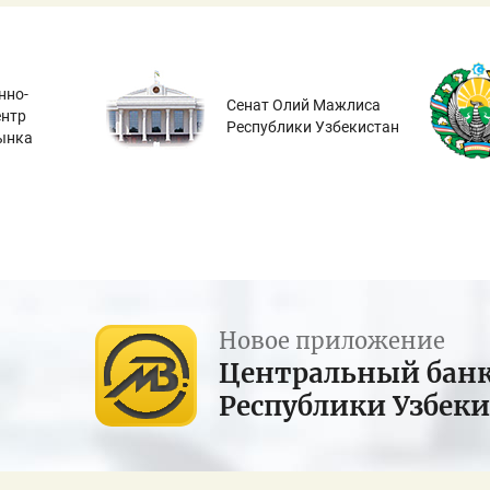
нно-
Сенат Олий Мажлиса
ентр
Республики Узбекистан
ынка
Новое приложение
Центральный бан
Республики Узбек