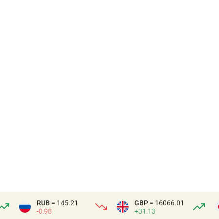
RUB
= 145.21
GBP
= 16066.01
-0.98
+31.13