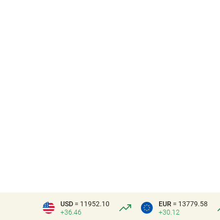
USD
= 11952.10
EUR
= 13779.58
+36.46
+30.12