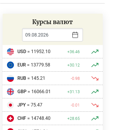
Курсы валют
USD
= 11952.10
+36.46
EUR
= 13779.58
+30.12
RUB
= 145.21
-0.98
GBP
= 16066.01
+31.13
JPY
= 75.47
-0.01
CHF
= 14748.40
+28.65