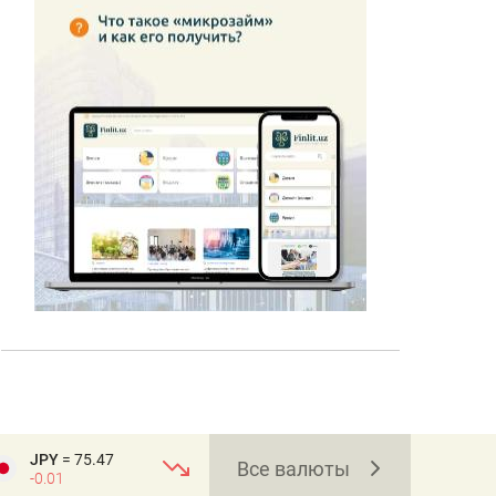
JPY
= 75.47
Все валюты
-0.01