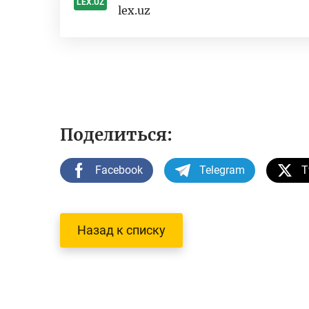
LEX.UZ
lex.uz
-
Поделиться:
Facebook
Telegram
T
Назад к списку