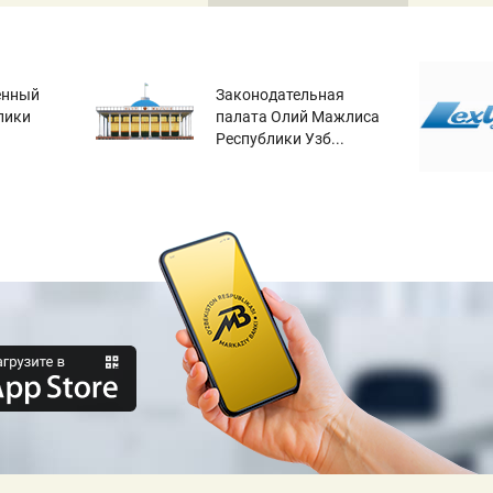
енный
Законодательная
лики
палата Олий Мажлиса
Республики Узб...