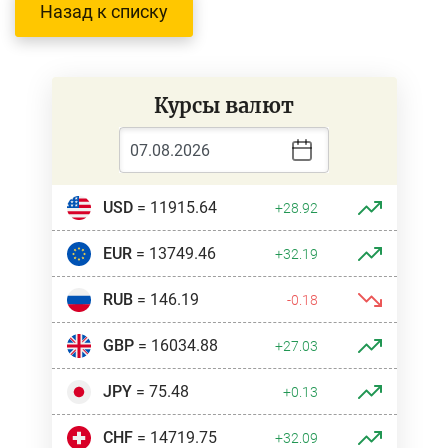
Назад к списку
Курсы валют
USD
= 11915.64
+28.92
EUR
= 13749.46
+32.19
RUB
= 146.19
-0.18
GBP
= 16034.88
+27.03
JPY
= 75.48
+0.13
CHF
= 14719.75
+32.09