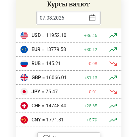
Курсы валют
USD
= 11952.10
+36.46
EUR
= 13779.58
+30.12
RUB
= 145.21
-0.98
GBP
= 16066.01
+31.13
JPY
= 75.47
-0.01
CHF
= 14748.40
+28.65
CNY
= 1771.31
+5.79