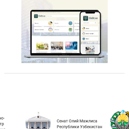
о-
Сенат Олий Мажлиса
тр
Республики Узбекистан