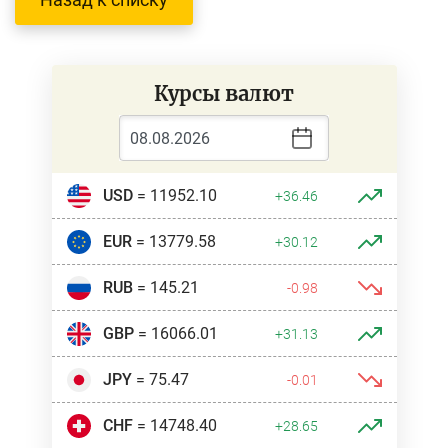
Курсы валют
USD
= 11952.10
+36.46
EUR
= 13779.58
+30.12
RUB
= 145.21
-0.98
GBP
= 16066.01
+31.13
JPY
= 75.47
-0.01
CHF
= 14748.40
+28.65