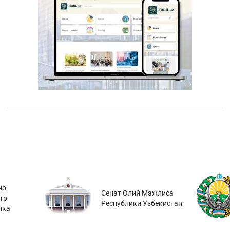
о-
Сенат Олий Мажлиса
тр
Республики Узбекистан
нка