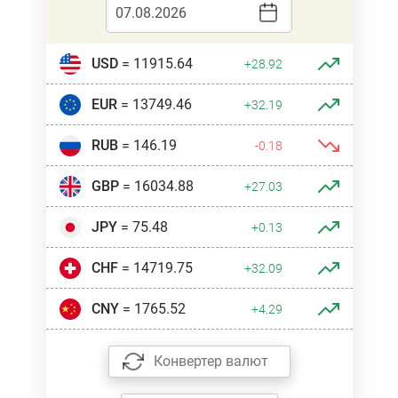
USD
= 11915.64
+28.92
EUR
= 13749.46
+32.19
RUB
= 146.19
-0.18
GBP
= 16034.88
+27.03
JPY
= 75.48
+0.13
CHF
= 14719.75
+32.09
CNY
= 1765.52
+4.29
Конвертер валют