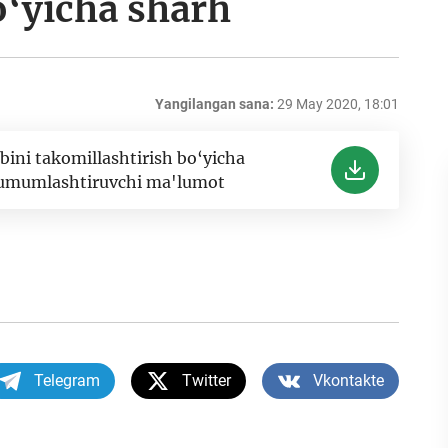
o‘yicha sharh
Yangilangan sana:
29 May 2020, 18:01
ibini takomillashtirish bo‘yicha
da umumlashtiruvchi ma'lumot
Telegram
Twitter
Vkontakte