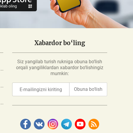
Xabardor bo‘ling
Siz yangilab turish rukniga obuna bo‘lish
orqali yangiliklardan xabardor bo‘lishingiz
mumkin:
Obuna bo‘lish