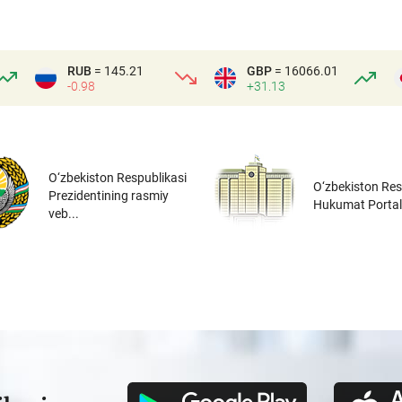
RUB
= 145.21
GBP
= 16066.01
-0.98
+31.13
O‘zbekiston Respublikasi
O‘zbekiston Res
Prezidentining rasmiy
Hukumat Portal
veb...