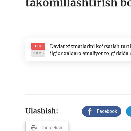
takomillashtirish b
Davlat xizmatlarini ko‘rsatish tart
PDF
ilg‘or xalqaro amaliyot to‘g‘risi
2.0 МБ
Ulashish:
Facebook
Chop etish