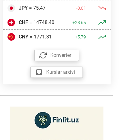
JPY
= 75.47
-0.01
CHF
= 14748.40
+28.65
CNY
= 1771.31
+5.79
Konverter
Kurslar arxivi