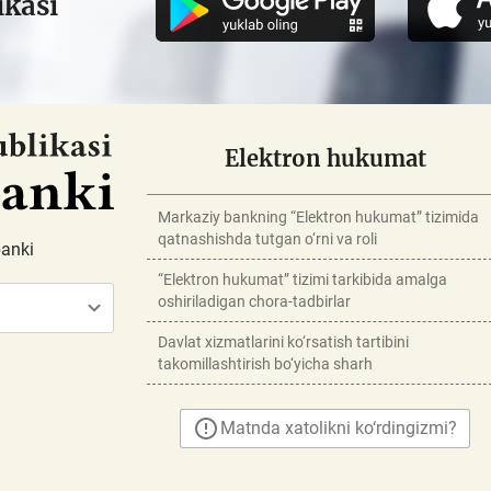
ikasi
Elektron hukumat
Markaziy bankning “Elektron hukumat” tizimida
qatnashishda tutgan o‘rni va roli
banki
“Elektron hukumat” tizimi tarkibida amalga
oshiriladigan chora-tadbirlar
Davlat xizmatlarini ko‘rsatish tartibini
takomillashtirish bo‘yicha sharh
Matnda xatolikni ko‘rdingizmi?