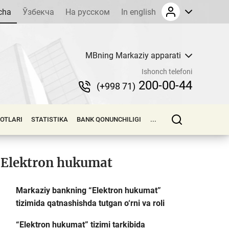
cha
Ўзбекча
На русском
In english
MBning Markaziy apparati
Ishonch telefoni
200-00-44
(+998 71)
LOTLARI
STATISTIKA
BANK QONUNCHILIGI
...
Elektron hukumat
Markaziy bankning “Elektron hukumat”
tizimida qatnashishda tutgan o‘rni va roli
“Elektron hukumat” tizimi tarkibida