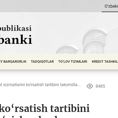
O‘zbek
IY BАRQАRОRLIK
TADQIQOTLAR
TO‘LOV TIZIMLARI
KREDIT TASHKI
t xizmatlarini ko‘rsatish tartibini takomilla...
8485
ko‘rsatish tartibini