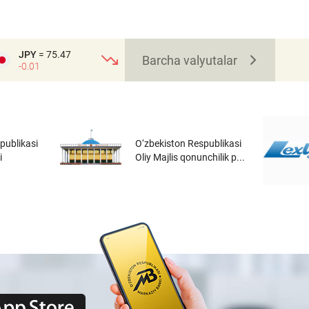
JPY
= 75.47
Barcha valyutalar
-0.01
publikasi
O‘zbekiston Respublikasi
i
Oliy Majlis qonunchilik p...