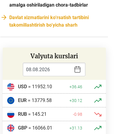
amalga oshiriladigan chora-tadbirlar
Davlat xizmatlarini ko‘rsatish tartibini
takomillashtirish bo‘yicha sharh
Valyuta kurslari
USD
= 11952.10
+36.46
EUR
= 13779.58
+30.12
RUB
= 145.21
-0.98
GBP
= 16066.01
+31.13