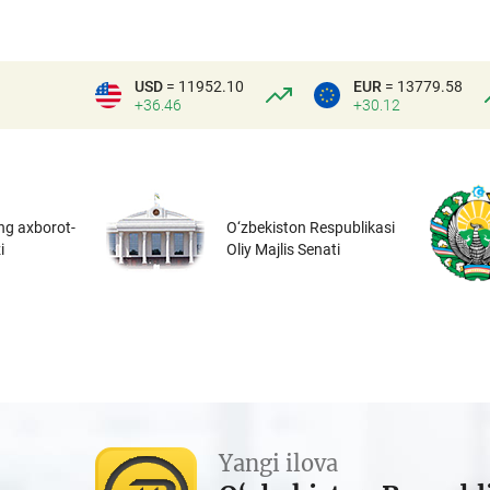
USD
= 11952.10
EUR
= 13779.58
+36.46
+30.12
ng axborot-
O‘zbekiston Respublikasi
i
Oliy Majlis Senati
Yangi ilova