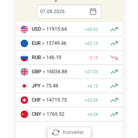
USD
= 11915.64
+28.92
EUR
= 13749.46
+32.19
RUB
= 146.19
-0.18
GBP
= 16034.88
+27.03
JPY
= 75.48
+0.13
CHF
= 14719.75
+32.09
CNY
= 1765.52
+4.29
Konverter