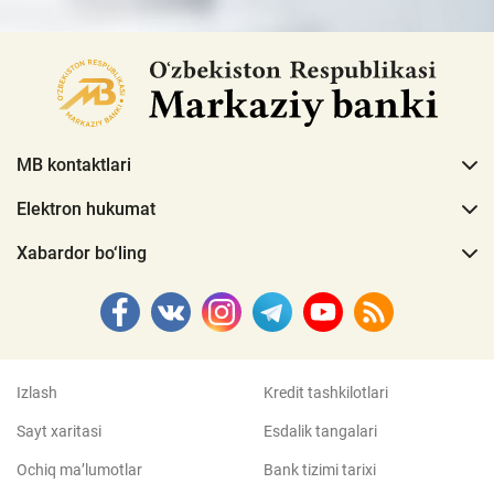
MB kontaktlari
Elektron hukumat
Xabardor bo‘ling
Izlash
Kredit tashkilotlari
Sayt xaritasi
Esdalik tangalari
Ochiq ma’lumotlar
Bank tizimi tarixi