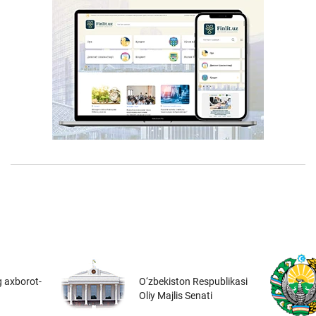
 axborot-
O‘zbekiston Respublikasi
Oliy Majlis Senati