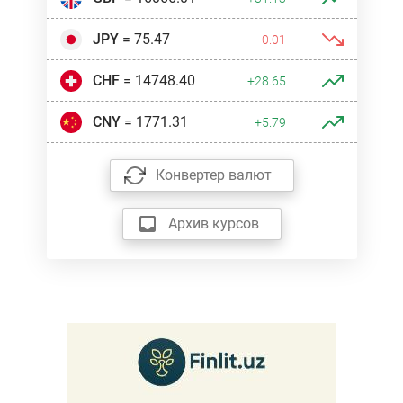
JPY
= 75.47
-0.01
CHF
= 14748.40
+28.65
CNY
= 1771.31
+5.79
Конвертер валют
Архив курсов