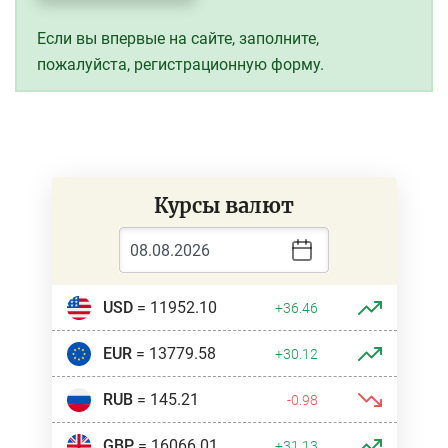
Если вы впервые на сайте, заполните,
пожалуйста, регистрационную форму.
Курсы валют
USD
= 11952.10
+36.46
EUR
= 13779.58
+30.12
RUB
= 145.21
-0.98
GBP
= 16066.01
+31.13