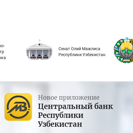
о-
Сенат Олий Мажлиса
тр
Республики Узбекистан
нка
Новое приложение
Центральный банк
Республики
Узбекистан