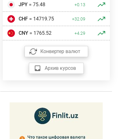
JPY
= 75.48
+0.13
CHF
= 14719.75
+32.09
CNY
= 1765.52
+4.29
Конвертер валют
Архив курсов