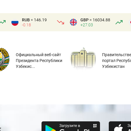
RUB
= 146.19
GBP
= 16034.88
-0.18
+27.03
Официальный веб-сайт
Правительств
Президента Республики
портал Респуб
Узбекис...
Узбекистан
к