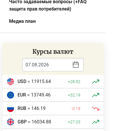
Часто задаваемые вопросы (+FAQ
защита прав потребителей)
Медиа план
Курсы валют
USD
= 11915.64
+28.92
EUR
= 13749.46
+32.19
RUB
= 146.19
-0.18
GBP
= 16034.88
+27.03