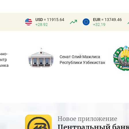
USD
= 11915.64
EUR
= 13749.46
+28.92
+32.19
нно-
Сенат Олий Мажлиса
ентр
Республики Узбекистан
ынка
Новое приложение
Центральный бан