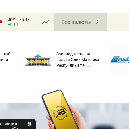
JPY
= 75.48
Все валюты
+0.13
енный
Законодательная
лики
палата Олий Мажлиса
Республики Узб...