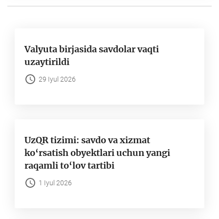
gach
Valyuta birjasida savdolar vaqti
Chiqarish
uzaytirildi
29 Iyul 2026
UzQR tizimi: savdo va xizmat
ko‘rsatish obyektlari uchun yangi
raqamli to‘lov tartibi
1 Iyul 2026