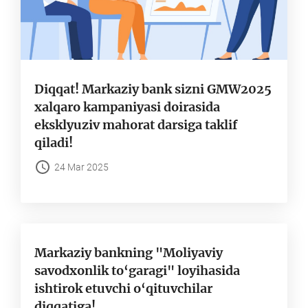
Diqqat! Markaziy bank sizni GMW2025
xalqaro kampaniyasi doirasida
eksklyuziv mahorat darsiga taklif
qiladi!
24 Mar 2025
Markaziy bankning "Moliyaviy
savodxonlik to‘garagi" loyihasida
ishtirok etuvchi o‘qituvchilar
diqqatiga!