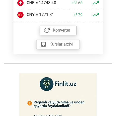
CHF
= 14748.40
+28.65
CNY
= 1771.31
+5.79
Konverter
Kurslar arxivi