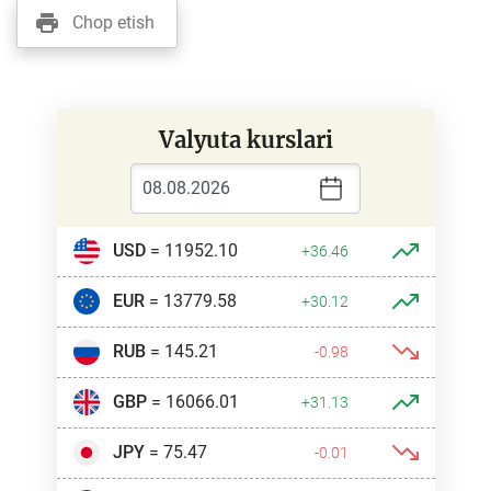
Chop etish
Valyuta kurslari
USD
= 11952.10
+36.46
EUR
= 13779.58
+30.12
RUB
= 145.21
-0.98
GBP
= 16066.01
+31.13
JPY
= 75.47
-0.01