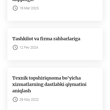
18 Mar 2025
Tashkilot va firma rahbarlariga
12 Fev 2024
Texnik topshiriqnoma bo'yicha
xizmatlarning dastlabki qiymatini
aniqlash
28 Noy 2022