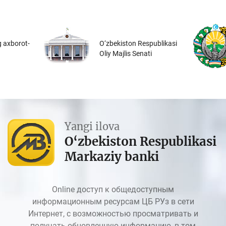
 axborot-
O‘zbekiston Respublikasi
Oliy Majlis Senati
Yangi ilova
O‘zbekiston Respublikasi
Markaziy banki
Online доступ к общедоступным
информационным ресурсам ЦБ РУз в сети
Интернет, с возможностью просматривать и
получать обновленную информацию, в том