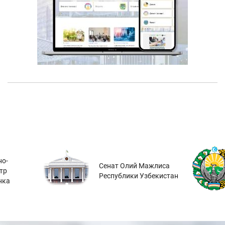
о-
Сенат Олий Мажлиса
тр
Республики Узбекистан
нка