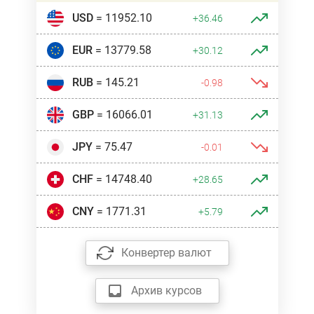
USD
= 11952.10
+36.46
EUR
= 13779.58
+30.12
RUB
= 145.21
-0.98
GBP
= 16066.01
+31.13
JPY
= 75.47
-0.01
CHF
= 14748.40
+28.65
CNY
= 1771.31
+5.79
Конвертер валют
Архив курсов