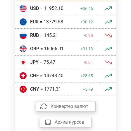
USD
= 11952.10
+36.46
EUR
= 13779.58
+30.12
RUB
= 145.21
-0.98
GBP
= 16066.01
+31.13
JPY
= 75.47
-0.01
CHF
= 14748.40
+28.65
CNY
= 1771.31
+5.79
Конвертер валют
Архив курсов