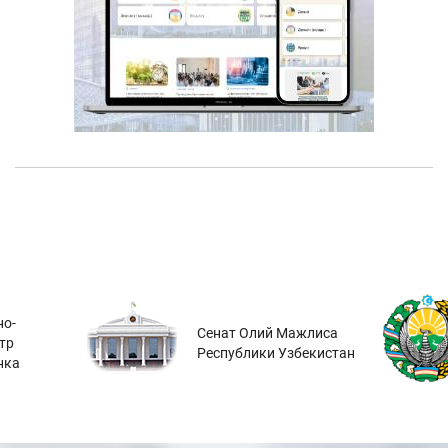
о-
Сенат Олий Мажлиса
тр
Республики Узбекистан
нка