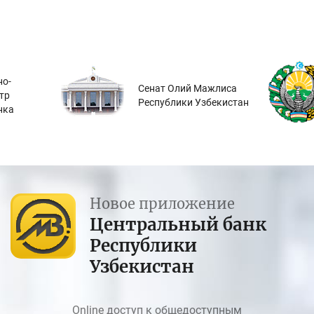
о-
Сенат Олий Мажлиса
тр
Республики Узбекистан
нка
Новое приложение
Центральный банк
Республики
Узбекистан
Online доступ к общедоступным