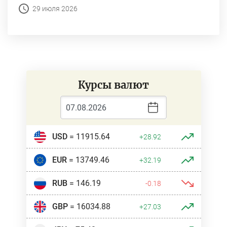
29 июля 2026
Курсы валют
USD
= 11915.64
+28.92
EUR
= 13749.46
+32.19
RUB
= 146.19
-0.18
GBP
= 16034.88
+27.03