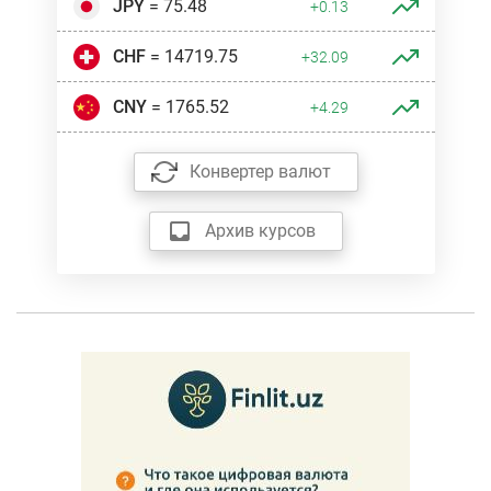
JPY
= 75.48
+0.13
CHF
= 14719.75
+32.09
CNY
= 1765.52
+4.29
Конвертер валют
Архив курсов