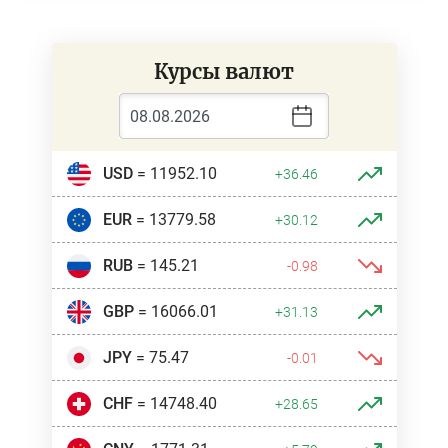
Курсы валют
USD
= 11952.10
+36.46
EUR
= 13779.58
+30.12
RUB
= 145.21
-0.98
GBP
= 16066.01
+31.13
JPY
= 75.47
-0.01
CHF
= 14748.40
+28.65