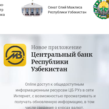
о-
Сенат Олий Мажлиса
тр
Республики Узбекистан
нка
Новое приложение
Центральный банк
Республики
Узбекистан
Online доступ к общедоступным
информационным ресурсам ЦБ РУз в сети
Интернет, с возможностью просматривать и
получать обновленную информацию, в том
числе сведения о курсах валют.