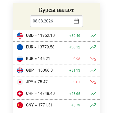
Курсы валют
USD
= 11952.10
+36.46
EUR
= 13779.58
+30.12
RUB
= 145.21
-0.98
GBP
= 16066.01
+31.13
JPY
= 75.47
-0.01
CHF
= 14748.40
+28.65
CNY
= 1771.31
+5.79