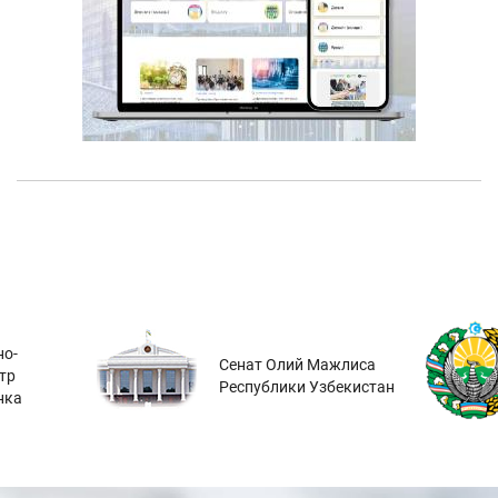
о-
Сенат Олий Мажлиса
тр
Республики Узбекистан
нка