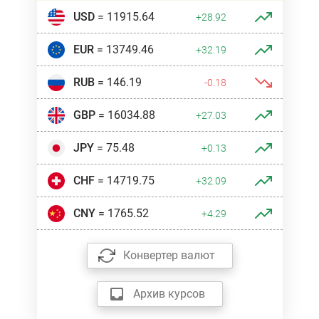
USD
= 11915.64
+28.92
EUR
= 13749.46
+32.19
RUB
= 146.19
-0.18
GBP
= 16034.88
+27.03
JPY
= 75.48
+0.13
CHF
= 14719.75
+32.09
CNY
= 1765.52
+4.29
Конвертер валют
Архив курсов