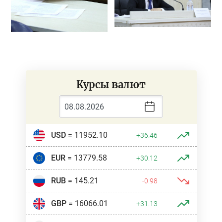
Курсы валют
USD
= 11952.10
+36.46
EUR
= 13779.58
+30.12
RUB
= 145.21
-0.98
GBP
= 16066.01
+31.13