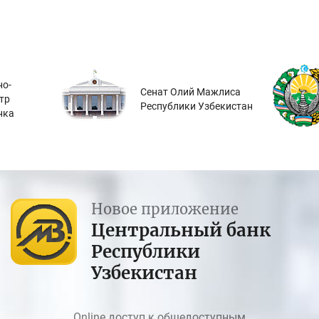
о-
Сенат Олий Мажлиса
тр
Республики Узбекистан
нка
Новое приложение
Центральный банк
Республики
Узбекистан
Online доступ к общедоступным