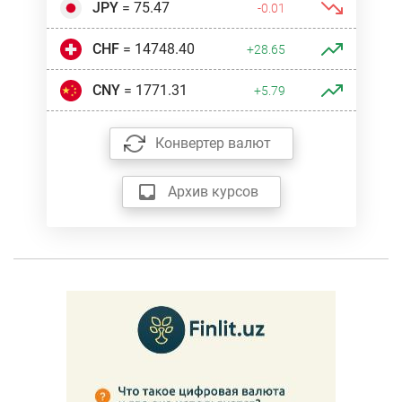
JPY
= 75.47
-0.01
CHF
= 14748.40
+28.65
CNY
= 1771.31
+5.79
Конвертер валют
Архив курсов