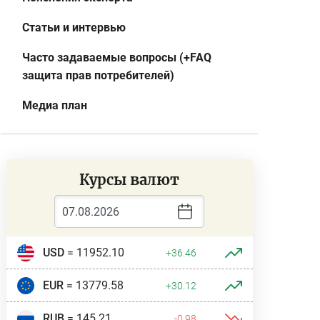
Статьи и интервью
Часто задаваемые вопросы (+FAQ
защита прав потребителей)
Медиа план
Курсы валют
USD
= 11952.10
+36.46
EUR
= 13779.58
+30.12
RUB
= 145.21
-0.98