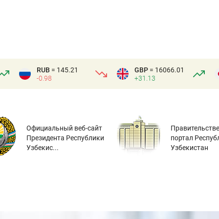
RUB
= 145.21
GBP
= 16066.01
-0.98
+31.13
Официальный веб-сайт
Правительств
Президента Республики
портал Респуб
Узбекис...
Узбекистан