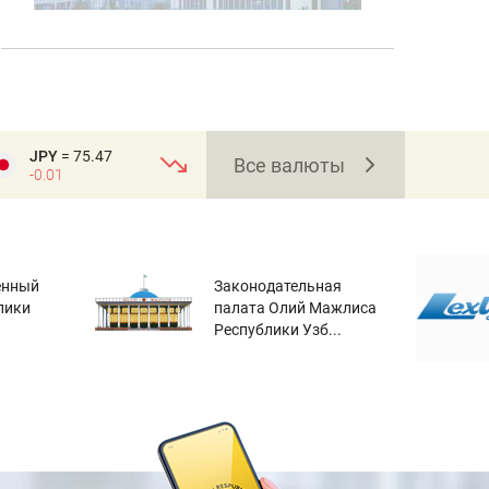
JPY
= 75.47
Все валюты
-0.01
енный
Законодательная
лики
палата Олий Мажлиса
Республики Узб...