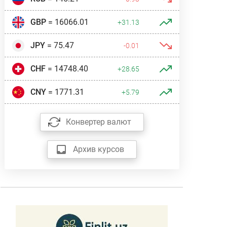
GBP
= 16066.01
+31.13
JPY
= 75.47
-0.01
CHF
= 14748.40
+28.65
CNY
= 1771.31
+5.79
Конвертер валют
Архив курсов