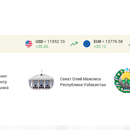
USD
= 11952.10
EUR
= 13779.58
+36.46
+30.12
нно-
Сенат Олий Мажлиса
ентр
Республики Узбекистан
ынка