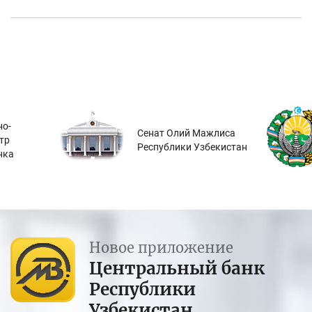
о-
Сенат Олий Мажлиса
тр
Республики Узбекистан
нка
Новое приложение
Центральный банк
Республики
Узбекистан