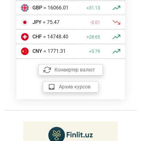
GBP
= 16066.01
+31.13
JPY
= 75.47
-0.01
CHF
= 14748.40
+28.65
CNY
= 1771.31
+5.79
Конвертер валют
Архив курсов