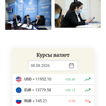
Курсы валют
USD
= 11952.10
+36.46
EUR
= 13779.58
+30.12
RUB
= 145.21
-0.98