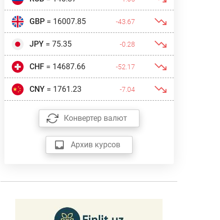
GBP
= 16007.85
-43.67
JPY
= 75.35
-0.28
CHF
= 14687.66
-52.17
CNY
= 1761.23
-7.04
Конвертер валют
Архив курсов