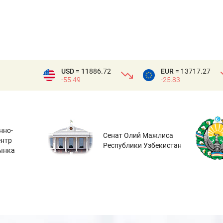
USD
= 11886.72
EUR
= 13717.27
-55.49
-25.83
нно-
Сенат Олий Мажлиса
ентр
Республики Узбекистан
ынка