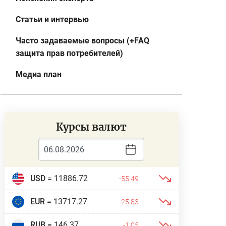
Статьи и интервью
Часто задаваемые вопросы (+FAQ
защита прав потребителей)
Медиа план
Курсы валют
USD
= 11886.72
-55.49
EUR
= 13717.27
-25.83
RUB
= 146.37
-1.05