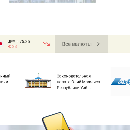
JPY
= 75.35
Все валюты
-0.28
енный
Законодательная
лики
палата Олий Мажлиса
Республики Узб...