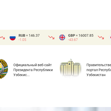
RUB
= 146.37
GBP
= 16007.85
-1.05
-43.67
Официальный веб-сайт
Правительств
Президента Республики
портал Респуб
Узбекис...
Узбекистан