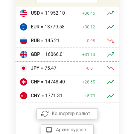
USD
= 11952.10
+36.46
EUR
= 13779.58
+30.12
RUB
= 145.21
-0.98
GBP
= 16066.01
+31.13
JPY
= 75.47
-0.01
CHF
= 14748.40
+28.65
CNY
= 1771.31
+5.79
Конвертер валют
Архив курсов