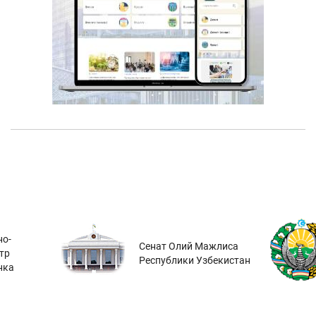
о-
Сенат Олий Мажлиса
тр
Республики Узбекистан
нка