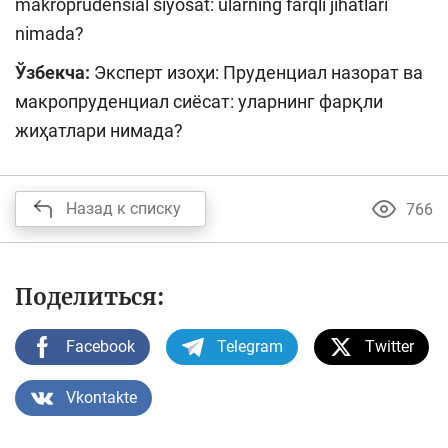
makroprudensial siyosat: ularning farqli jihatlari
nimada?
Ўзбекча:
Эксперт изоҳи: Пруденциал назорат ва
макропруденциал сиёсат: уларнинг фарқли
жиҳатлари нимада?
Назад к списку
766
Поделиться:
Facebook
Telegram
Twitter
Vkontakte