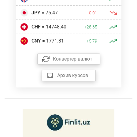
JPY
= 75.47
-0.01
CHF
= 14748.40
+28.65
CNY
= 1771.31
+5.79
Конвертер валют
Архив курсов