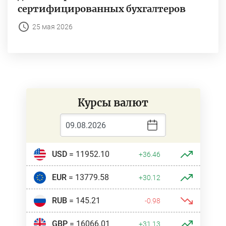
сертифицированных бухгалтеров
25 мая 2026
Курсы валют
USD
= 11952.10
+36.46
EUR
= 13779.58
+30.12
RUB
= 145.21
-0.98
GBP
= 16066.01
+31.13