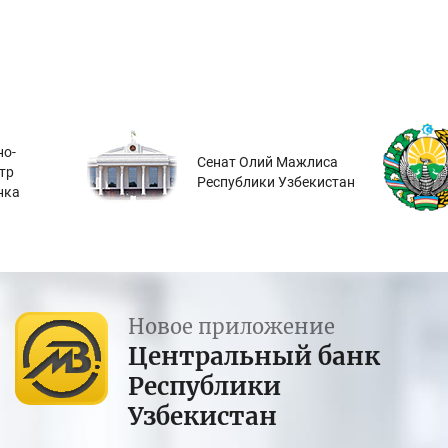
о-
Сенат Олий Мажлиса
тр
Республики Узбекистан
нка
Новое приложение
Центральный банк
Республики
Узбекистан