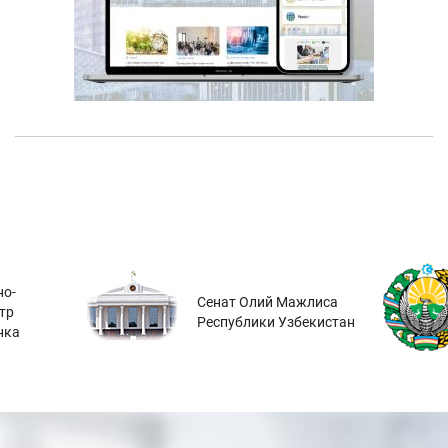
о-
Сенат Олий Мажлиса
тр
Республики Узбекистан
нка