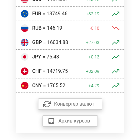
EUR
= 13749.46
+32.19
RUB
= 146.19
-0.18
GBP
= 16034.88
+27.03
JPY
= 75.48
+0.13
CHF
= 14719.75
+32.09
CNY
= 1765.52
+4.29
Конвертер валют
Архив курсов