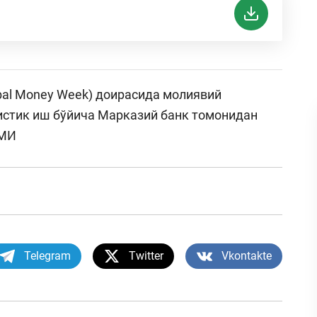
bal Money Week) доирасида молиявий
истик иш бўйича Марказий банк томонидан
ОМИ
Telegram
Twitter
Vkontakte