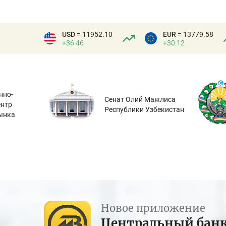
USD
= 11952.10
EUR
= 13779.58
+36.46
+30.12
нно-
Сенат Олий Мажлиса
ентр
Республики Узбекистан
ынка
Новое приложение
Центральный бан