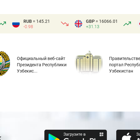
RUB
= 145.21
GBP
= 16066.01
-0.98
+31.13
Официальный веб-сайт
Правительств
Президента Республики
портал Респуб
Узбекис...
Узбекистан
к