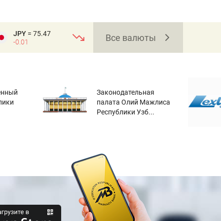
JPY
= 75.47
Все валюты
-0.01
енный
Законодательная
лики
палата Олий Мажлиса
Республики Узб...