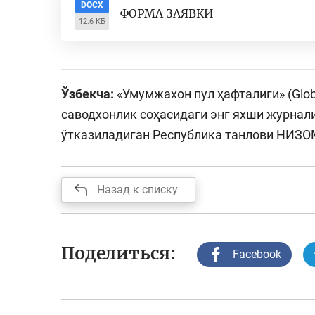
DOCX
ФОРМА ЗАЯВКИ
12.6 КБ
Ўзбекча:
«Умумжахон пул ҳафталиги» (Glo
саводхонлик соҳасидаги энг яхши журнал
ўтказиладиган Республика танлови НИЗ
Назад к списку
Поделиться:
Facebook