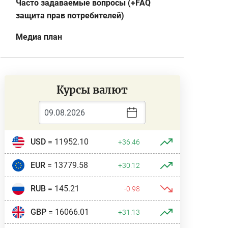
Часто задаваемые вопросы (+FAQ
защита прав потребителей)
Медиа план
Курсы валют
USD
= 11952.10
+36.46
EUR
= 13779.58
+30.12
RUB
= 145.21
-0.98
GBP
= 16066.01
+31.13