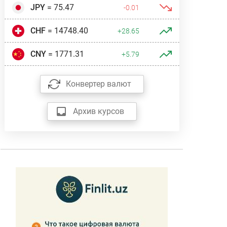
JPY
= 75.47
-0.01
CHF
= 14748.40
+28.65
CNY
= 1771.31
+5.79
Конвертер валют
Архив курсов