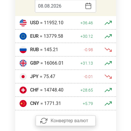
USD
= 11952.10
+36.46
EUR
= 13779.58
+30.12
RUB
= 145.21
-0.98
GBP
= 16066.01
+31.13
JPY
= 75.47
-0.01
CHF
= 14748.40
+28.65
CNY
= 1771.31
+5.79
Конвертер валют