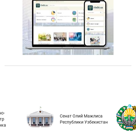
о-
Сенат Олий Мажлиса
тр
Республики Узбекистан
нка