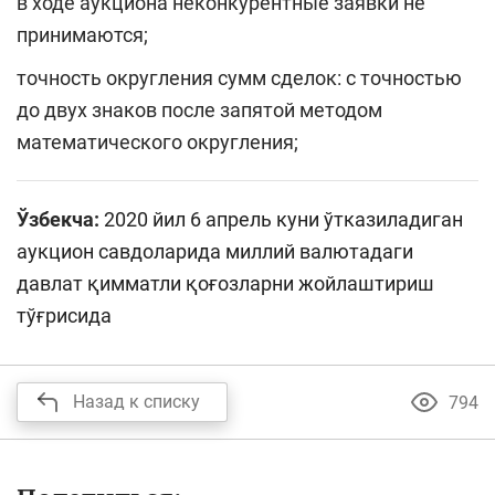
в ходе аукциона неконкурентные заявки не
принимаются;
точность округления сумм сделок: с точностью
до двух знаков после запятой методом
математического округления;
Ўзбекча:
2020 йил 6 апрель куни ўтказиладиган
аукцион савдоларида миллий валютадаги
давлат қимматли қоғозларни жойлаштириш
тўғрисида
Назад к списку
794