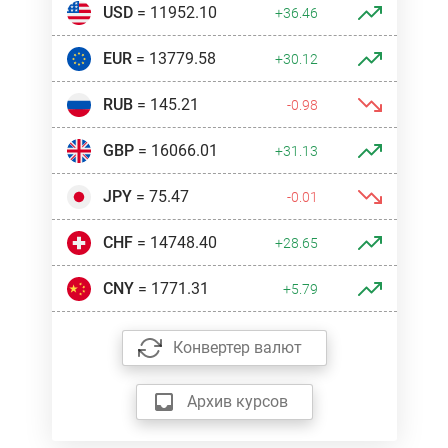
USD
= 11952.10
+36.46
EUR
= 13779.58
+30.12
RUB
= 145.21
-0.98
GBP
= 16066.01
+31.13
JPY
= 75.47
-0.01
CHF
= 14748.40
+28.65
CNY
= 1771.31
+5.79
Конвертер валют
Архив курсов