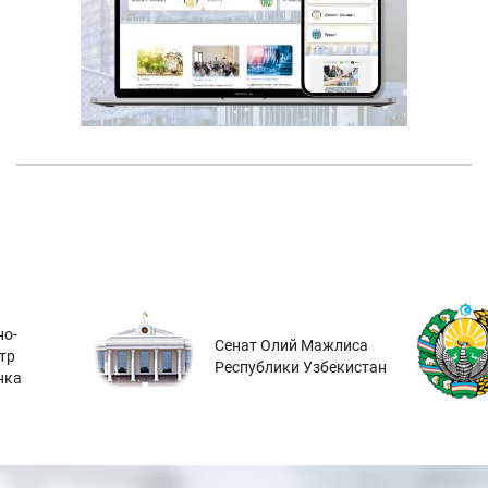
о-
Сенат Олий Мажлиса
тр
Республики Узбекистан
нка