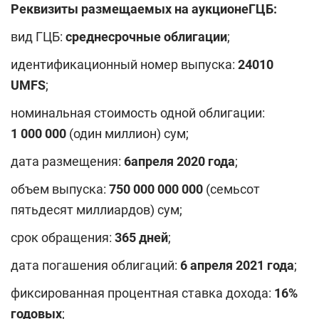
Реквизиты размещаемых на аукционеГЦБ:
вид ГЦБ:
среднесрочные облигации
;
идентификационный номер выпуска:
24010
UMFS
;
номинальная стоимость одной облигации:
1 000 000
(один миллион) сум;
дата размещения:
6апреля 20
20
года
;
объем выпуска:
750
000 000 000
(семьсот
пятьдесят миллиардов) сум;
срок обращения:
365
дней
;
дата погашения облигаций:
6 апреля
2021 года
;
фиксированная процентная ставка дохода:
1
6
%
годовых
;