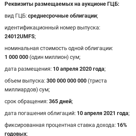
Реквизиты размещаемых на аукционе ГЦБ:
вид ГЦБ:
среднесрочные облигации
;
идентификационный номер выпуска:
24012
UMFS
;
номинальная стоимость одной облигации:
1 000 000
(один миллион) сум;
дата размещения:
10 апреля 20
20
года
;
объем выпуска:
300
000 000 000
(триста
миллиардов) сум;
срок обращения:
365
дней
;
дата погашения облигаций:
10
апреля
2021 года
;
фиксированная процентная ставка дохода:
1
6
%
годовых
;