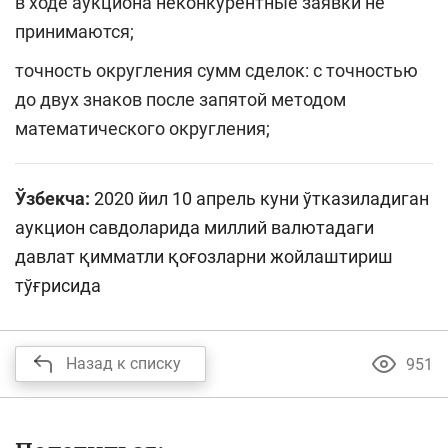
в ходе аукциона неконкурентные заявки не
принимаются;
точность округления сумм сделок: с точностью
до двух знаков после запятой методом
математического округления;
Ўзбекча:
2020 йил 10 апрель куни ўтказиладиган
аукцион савдоларида миллий валютадаги
давлат қимматли қоғозларни жойлаштириш
тўғрисида
Назад к списку
951