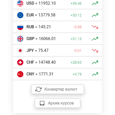
USD
= 11952.10
+36.46
EUR
= 13779.58
+30.12
RUB
= 145.21
-0.98
GBP
= 16066.01
+31.13
JPY
= 75.47
-0.01
CHF
= 14748.40
+28.65
CNY
= 1771.31
+5.79
Конвертер валют
Архив курсов