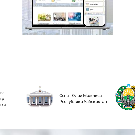
о-
Сенат Олий Мажлиса
тр
Республики Узбекистан
нка