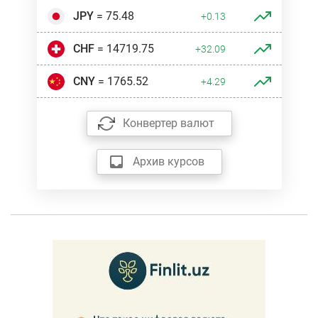
JPY
= 75.48
+0.13
CHF
= 14719.75
+32.09
CNY
= 1765.52
+4.29
Конвертер валют
Архив курсов