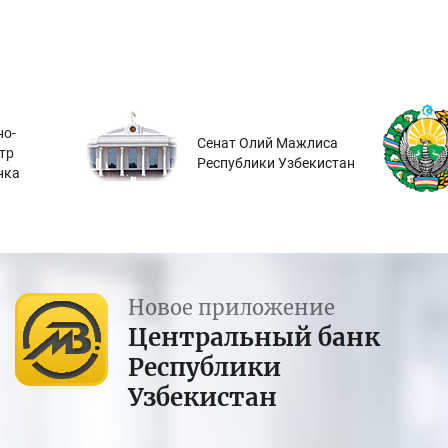
о-
Сенат Олий Мажлиса
тр
Республики Узбекистан
нка
Новое приложение
Центральный банк
Республики
Узбекистан