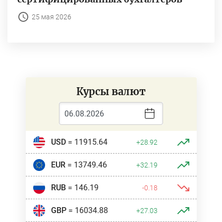
25 мая 2026
Курсы валют
USD
= 11915.64
+28.92
EUR
= 13749.46
+32.19
RUB
= 146.19
-0.18
GBP
= 16034.88
+27.03