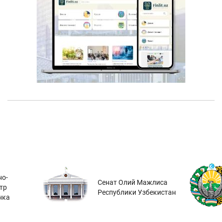
о-
Сенат Олий Мажлиса
тр
Республики Узбекистан
нка