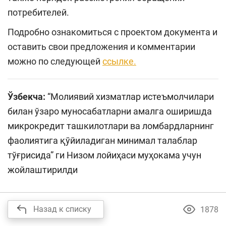
потребителей.
Подробно ознакомиться с проектом документа и
оставить свои предложения и комментарии
можно по следующей
ссылке.
Ўзбекча:
“Молиявий хизматлар истеъмолчилари
билан ўзаро муносабатларни амалга оширишда
микрокредит ташкилотлари ва ломбардларнинг
фаолиятига қўйиладиган минимал талаблар
тўғрисида” ги Низом лойиҳаси муҳокама учун
жойлаштирилди
Назад к списку
1878