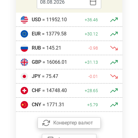
USD
= 11952.10
+36.46
EUR
= 13779.58
+30.12
RUB
= 145.21
-0.98
GBP
= 16066.01
+31.13
JPY
= 75.47
-0.01
CHF
= 14748.40
+28.65
CNY
= 1771.31
+5.79
Конвертер валют