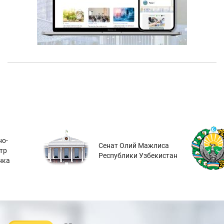
о-
Сенат Олий Мажлиса
тр
Республики Узбекистан
нка