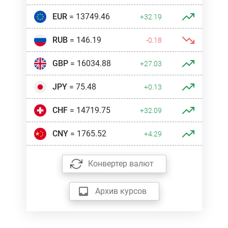
EUR
= 13749.46
+32.19
RUB
= 146.19
-0.18
GBP
= 16034.88
+27.03
JPY
= 75.48
+0.13
CHF
= 14719.75
+32.09
CNY
= 1765.52
+4.29
Конвертер валют
Архив курсов