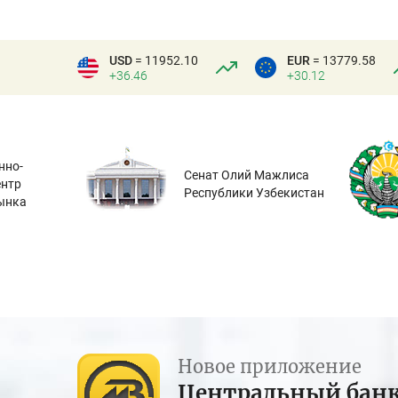
USD
= 11952.10
EUR
= 13779.58
+36.46
+30.12
нно-
Сенат Олий Мажлиса
ентр
Республики Узбекистан
ынка
Новое приложение
Центральный бан