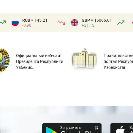
RUB
= 145.21
GBP
= 16066.01
-0.98
+31.13
Официальный веб-сайт
Правительств
Президента Республики
портал Респуб
Узбекис...
Узбекистан
к