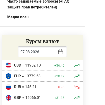
Часто задаваемые вопросы (+FAQ
защита прав потребителей)
Медиа план
Курсы валют
USD
= 11952.10
+36.46
EUR
= 13779.58
+30.12
RUB
= 145.21
-0.98
GBP
= 16066.01
+31.13