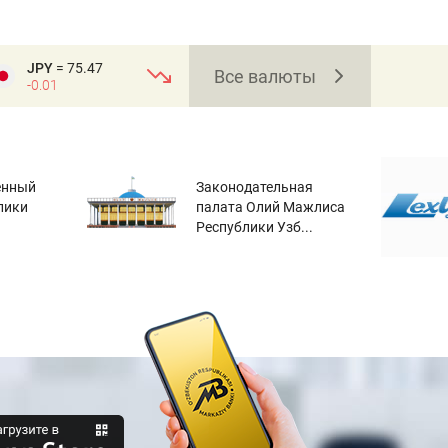
JPY
= 75.47
Все валюты
-0.01
енный
Законодательная
лики
палата Олий Мажлиса
Республики Узб...