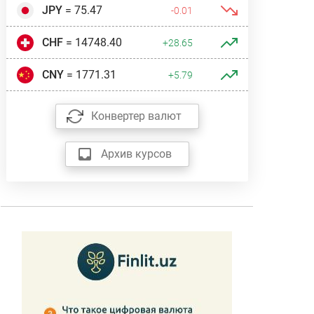
JPY
= 75.47
-0.01
CHF
= 14748.40
+28.65
CNY
= 1771.31
+5.79
Конвертер валют
Архив курсов